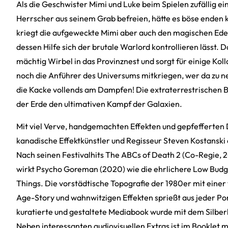
Als die Geschwister Mimi und Luke beim Spielen zufällig ei
Herrscher aus seinem Grab befreien, hätte es böse enden 
kriegt die aufgeweckte Mimi aber auch den magischen Edels
dessen Hilfe sich der brutale Warlord kontrollieren lässt. 
mächtig Wirbel in das Provinznest und sorgt für einige Kol
noch die Anführer des Universums mitkriegen, wer da zu ne
die Kacke vollends am Dampfen! Die extraterrestrischen Be
der Erde den ultimativen Kampf der Galaxien.
Mit viel Verve, handgemachten Effekten und gepfefferten 
kanadische Effektkünstler und Regisseur Steven Kostanski e
Nach seinen Festivalhits The ABCs of Death 2 (Co-Regie, 2
wirkt Psycho Goreman (2020) wie die ehrlichere Low Budg
Things. Die vorstädtische Topografie der 1980er mit einer
Age-Story und wahnwitzigen Effekten sprießt aus jeder Po
kuratierte und gestaltete Mediabook wurde mit dem Silber
Neben interessanten audiovisuellen Extras ist im Booklet m