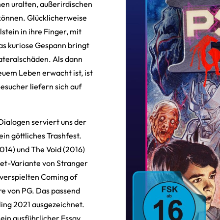
nen uralten, außerirdischen
können. Glücklicherweise
tein in ihre Finger, mit
Das kuriose Gespann bringt
lateralschäden. Als dann
uem Leben erwacht ist, ist
sucher liefern sich auf
Dialogen serviert uns der
in göttliches Trashfest.
014) und The Void (2016)
et-Variante von Stranger
 verspielten Coming of
re von PG. Das passend
ling 2021 ausgezeichnet.
ein ausführlicher Essay