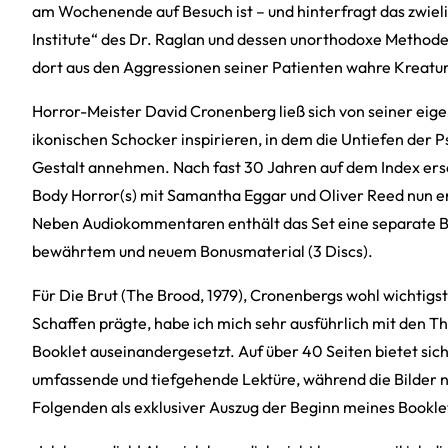
am Wochenende auf Besuch ist – und hinterfragt das zwiel
Institute“ des Dr. Raglan und dessen unorthodoxe Method
dort aus den Aggressionen seiner Patienten wahre Kreatu
Horror-Meister David Cronenberg ließ sich von seiner eig
ikonischen Schocker inspirieren, in dem die Untiefen der 
Gestalt annehmen. Nach fast 30 Jahren auf dem Index ersc
Body Horror(s) mit Samantha Eggar und Oliver Reed nun e
Neben Audiokommentaren enthält das Set eine separate B
bewährtem und neuem Bonusmaterial (3 Discs).
Für Die Brut (The Brood, 1979), Cronenbergs wohl wichtigs
Schaffen prägte, habe ich mich sehr ausführlich mit den 
Booklet auseinandergesetzt. Auf über 40 Seiten bietet sic
umfassende und tiefgehende Lektüre, während die Bilder 
Folgenden als exklusiver Auszug der Beginn meines Bookle