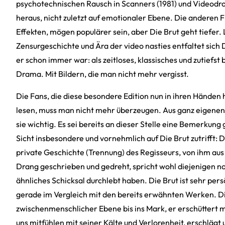
psychotechnischen Rausch in Scanners (1981) und Videodr
heraus, nicht zuletzt auf emotionaler Ebene. Die anderen 
Effekten, mögen populärer sein, aber Die Brut geht tiefer.
Zensurgeschichte und Ära der video nasties entfaltet sich D
er schon immer war: als zeitloses, klassisches und zutiefs
Drama. Mit Bildern, die man nicht mehr vergisst.
Die Fans, die diese besondere Edition nun in ihren Händen 
lesen, muss man nicht mehr überzeugen. Aus ganz eigenen 
sie wichtig. Es sei bereits an dieser Stelle eine Bemerkung 
Sicht insbesondere und vornehmlich auf Die Brut zutrifft: D
private Geschichte (Trennung) des Regisseurs, von ihm aus
Drang geschrieben und gedreht, spricht wohl diejenigen no
ähnliches Schicksal durchlebt haben. Die Brut ist sehr pers
gerade im Vergleich mit den bereits erwähnten Werken. Di
zwischenmenschlicher Ebene bis ins Mark, er erschüttert m
uns mitfühlen mit seiner Kälte und Verlorenheit, erschlägt