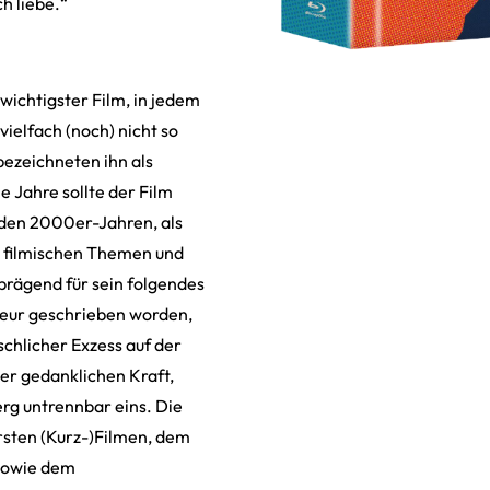
ch liebe.“
 wichtigster Film, in jedem
vielfach (noch) nicht so
bezeichneten ihn als
e Jahre sollte der Film
t den 2000er-Jahren, als
e filmischen Themen und
 prägend für sein folgendes
isseur geschrieben worden,
schlicher Exzess auf der
er gedanklichen Kraft,
rg untrennbar eins. Die
rsten (Kurz-)Filmen, dem
 sowie dem