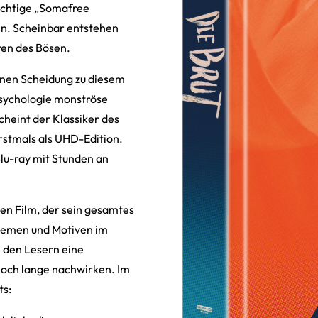
ichtige „Somafree
en. Scheinbar entstehen
ren des Bösen.
enen Scheidung zu diesem
Psychologie monströse
heint der Klassiker des
rstmals als UHD-Edition.
lu-ray mit Stunden an
ten Film, der sein gesamtes
Themen und Motiven im
h den Lesern eine
noch lange nachwirken. Im
ts: