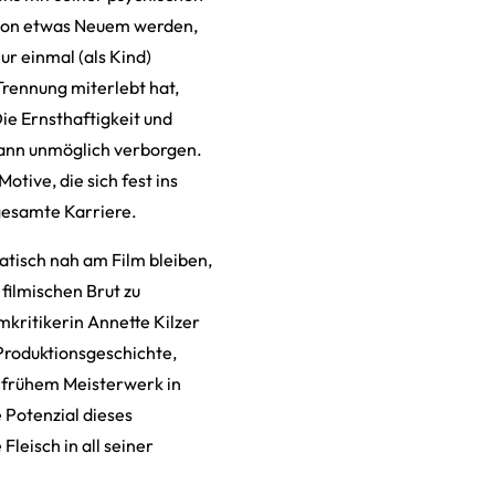
e von etwas Neuem werden,
r einmal (als Kind)
Trennung miterlebt hat,
ie Ernsthaftigkeit und
dann unmöglich verborgen.
tive, die sich fest ins
gesamte Karriere.
atisch nah am Film bleiben,
 filmischen Brut zu
mkritikerin Annette Kilzer
 Produktionsgeschichte,
s frühem Meisterwerk in
 Potenzial dieses
leisch in all seiner