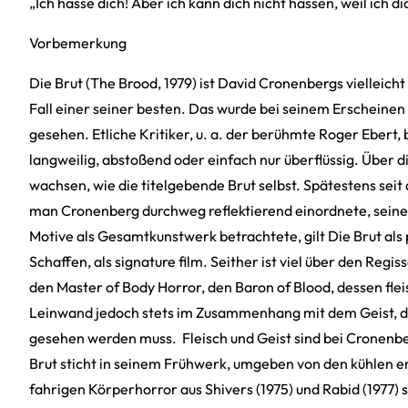
„Ich hasse dich! Aber ich kann dich nicht hassen, weil ich di
Vorbemerkung
Die Brut (The Brood, 1979) ist David Cronenbergs vielleicht
Fall einer seiner besten. Das wurde bei seinem Erscheinen 
gesehen. Etliche Kritiker, u. a. der berühmte Roger Ebert, 
langweilig, abstoßend oder einfach nur überflüssig. Über di
wachsen, wie die titelgebende Brut selbst. Spätestens sei
man Cronenberg durchweg reflektierend einordnete, sein
Motive als Gesamtkunstwerk betrachtete, gilt Die Brut als
Schaffen, als signature film. Seither ist viel über den Reg
den Master of Body Horror, den Baron of Blood, dessen flei
Leinwand jedoch stets im Zusammenhang mit dem Geist, d
gesehen werden muss. Fleisch und Geist sind bei Cronenbe
Brut sticht in seinem Frühwerk, umgeben von den kühlen e
fahrigen Körperhorror aus Shivers (1975) und Rabid (1977)